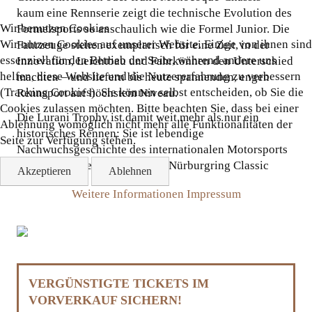
kaum eine Rennserie zeigt die technische Evolution des
Wir benutzen Cookies
Formelsports so anschaulich wie die Formel Junior. Die
Wir nutzen Cookies auf unserer Website. Einige von ihnen sind
Fahrzeuge stehen exemplarisch für eine Zeit, in der
essenziell für den Betrieb der Seite, während andere uns
Innovation, Leichtbau und Fahrkönnen den Unterschied
helfen, diese Website und die Nutzererfahrung zu verbessern
machten – und liefern bis heute spannenden, engen
(Tracking Cookies). Sie können selbst entscheiden, ob Sie die
Rennsport auf höchstem Niveau.
Cookies zulassen möchten. Bitte beachten Sie, dass bei einer
Die Lurani Trophy ist damit weit mehr als nur ein
Ablehnung womöglich nicht mehr alle Funktionalitäten der
historisches Rennen: Sie ist lebendige
Seite zur Verfügung stehen.
Nachwuchsgeschichte des internationalen Motorsports
– und ein echtes Highlight der Nürburgring Classic
Akzeptieren
Ablehnen
2026.
Weitere Informationen
Impressum
VERGÜNSTIGTE TICKETS IM
VORVERKAUF SICHERN!