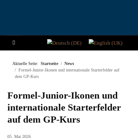
Sprache auswählen
HOME
Aktuelle Seite:
Startseite
News
Formel-Junior-Ikonen und internationale Starterfelder auf
NEWS
dem GP-Kurs
STORY
Formel-Junior-Ikonen und
BESUCHER
internationale Starterfelder
auf dem GP-Kurs
TEILNAHME
PADDOCK CLUB
05. Mai 2026